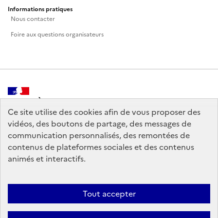
Informations pratiques
Nous contacter
Foire aux questions organisateurs
MINISTÈRE
DE LA CULTURE
Ce site utilise des cookies afin de vous proposer des
vidéos, des boutons de partage, des messages de
communication personnalisés, des remontées de
contenus de plateformes sociales et des contenus
animés et interactifs.
legifrance.gouv.fr
info.gouv.fr
service-public.gouv.fr
data.gouv.fr
Tout accepter