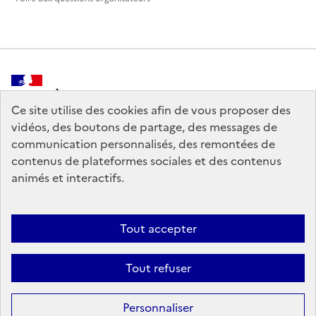
MINISTÈRE
DE LA CULTURE
Ce site utilise des cookies afin de vous proposer des
vidéos, des boutons de partage, des messages de
communication personnalisés, des remontées de
contenus de plateformes sociales et des contenus
animés et interactifs.
legifrance.gouv.fr
info.gouv.fr
service-public.gouv.fr
data.gouv.fr
Tout accepter
Tout refuser
Crédits
Sauf mention contraire, tous les contenus de ce site sont sous
licence
Personnaliser
etalab-2.0