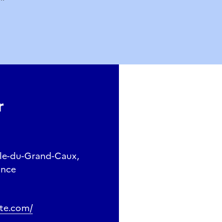
r
lle-du-Grand-Caux,
ance
ite.com/