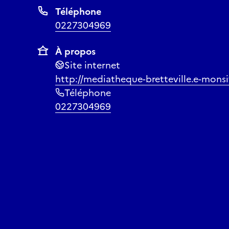
Téléphone
0227304969
À propos
Site internet
http://mediatheque-bretteville.e-mons
Téléphone
0227304969