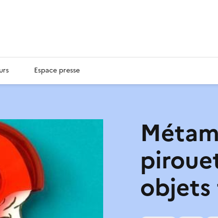
urs
Espace presse
Métam
piroue
objets