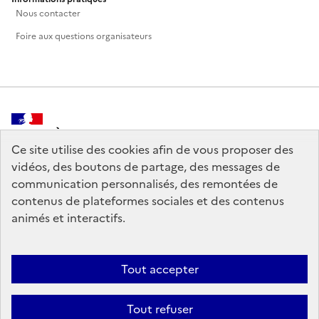
Nous contacter
Foire aux questions organisateurs
MINISTÈRE
DE LA CULTURE
Ce site utilise des cookies afin de vous proposer des
vidéos, des boutons de partage, des messages de
communication personnalisés, des remontées de
contenus de plateformes sociales et des contenus
animés et interactifs.
legifrance.gouv.fr
info.gouv.fr
service-public.gouv.fr
data.gouv.fr
Tout accepter
Tout refuser
Crédits