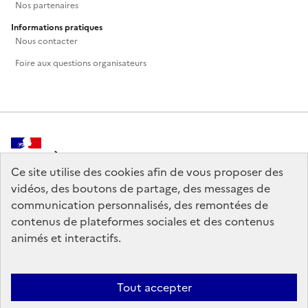
Nos partenaires
Informations pratiques
Nous contacter
Foire aux questions organisateurs
MINISTÈRE
DE LA CULTURE
Ce site utilise des cookies afin de vous proposer des
vidéos, des boutons de partage, des messages de
communication personnalisés, des remontées de
contenus de plateformes sociales et des contenus
animés et interactifs.
legifrance.gouv.fr
info.gouv.fr
service-public.gouv.fr
data.gouv.fr
Tout accepter