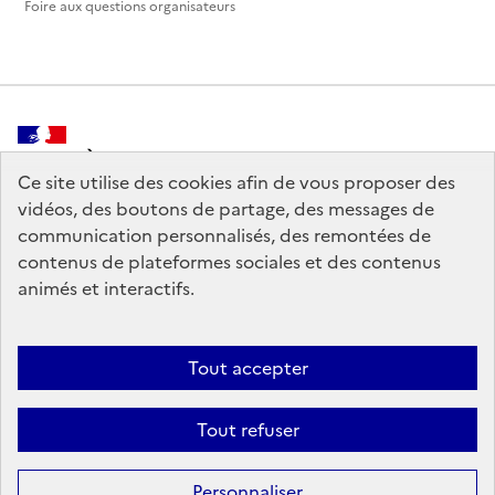
Foire aux questions organisateurs
MINISTÈRE
DE LA CULTURE
Ce site utilise des cookies afin de vous proposer des
vidéos, des boutons de partage, des messages de
communication personnalisés, des remontées de
contenus de plateformes sociales et des contenus
animés et interactifs.
legifrance.gouv.fr
info.gouv.fr
service-public.gouv.fr
data.gouv.fr
Tout accepter
Tout refuser
Crédits
Sauf mention contraire, tous les contenus de ce site sont sous
licence
Personnaliser