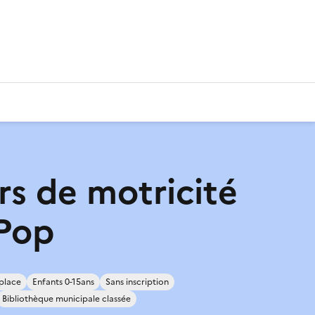
rs de motricité
Pop
place
Enfants 0-15ans
Sans inscription
Bibliothèque municipale classée